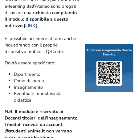
e-learning dell'Ateneo sono pregati
di inviare una
richiesta compilando
il modulo disponibile a questo
indirizzo [
LINK
]
E' possibile accedere al form anche
inquadrando con il proprio
dispositivo mobile il QRCode.
Dovrà essere specificato:
Dipartimento
Corso di laurea
Insegnamento
Eventuale modulo/unità
didattica
N.B. Il modulo è riservato ai
Docenti titolari dell'insegnamento.
I moduli ricevuti da account
@studenti.unime.it non verrano
presi in considerazione.