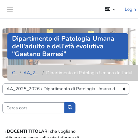
Vai al contenuto principale
Login
Pannello laterale
Dipartimento di Patologia Umana
dell'adulto e dell'età evolutiva
"Gaetano Barresi"
Corsi
AA_2025_2026
Dipartimento di Patologia Umana dell'adulto e dell'età evolutiva "Gaetano Barresi"
Categorie di corso
Cerca corsi
Cerca corsi
i
DOCENTI TITOLARI
che vogliano
attivare un corso sulla piattaforma di