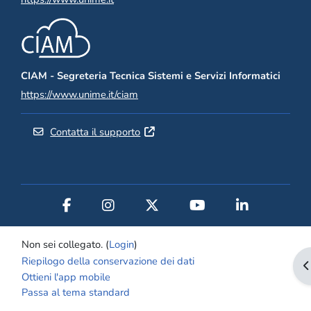
CIAM - Segreteria Tecnica Sistemi e Servizi Informatici
https://www.unime.it/ciam
Contatta il supporto
Non sei collegato. (
Login
)
Riepilogo della conservazione dei dati
A
Ottieni l'app mobile
Passa al tema standard