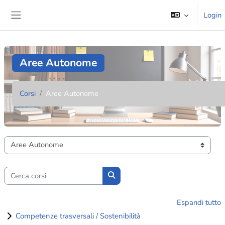
Vai al contenuto principale
Login
Pannello laterale
Aree Autonome
Corsi
Aree Autonome
Categorie di corso
Cerca corsi
Cerca corsi
Espandi tutto
Competenze trasversali / Sostenibilità