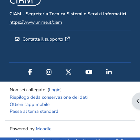
CIAM - Segreteria Tecnica Sistemi e Servizi Informatici
https://www.unime.it/ciam
Contatta il supporto
Non sei collegato. (
Login
)
Riepilogo della conservazione dei dati
A
Ottieni l'app mobile
Passa al tema standard
Powered by
Moodle